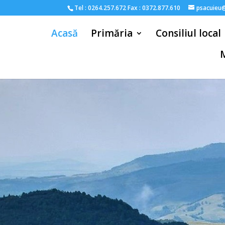
Tel : 0264.257.672 Fax : 0372.877.610
psacuieu
Acasă
Primăria
Consiliul local
M