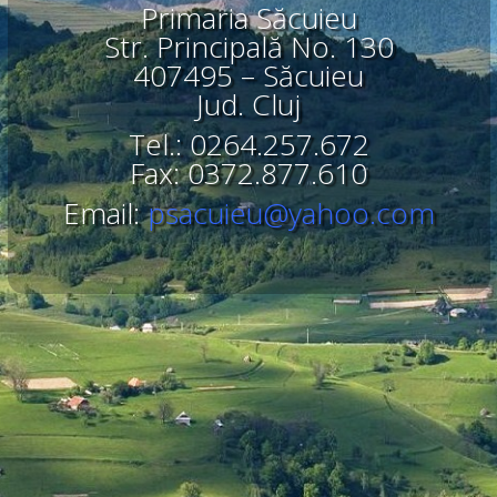
Primaria Săcuieu
Str. Principală No. 130
407495 – Săcuieu
Jud. Cluj
Tel.: 0264.257.672
Fax: 0372.877.610
Email:
psacuieu@yahoo.com