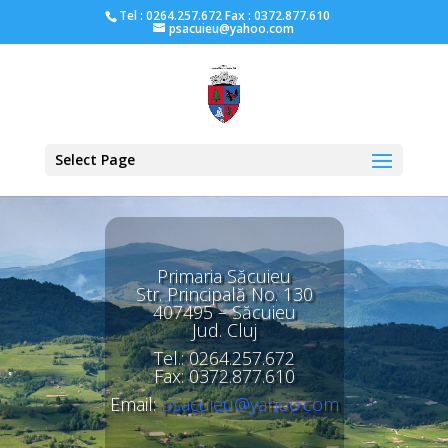
Tel : 0264.257.672 Fax : 0372.877.610
psacuieu@yahoo.com
Select Page
Primaria Săcuieu
Str. Principală No. 130
407495 – Săcuieu
Jud. Cluj
Tel.: 0264.257.672
Fax: 0372.877.610
Email:
psacuieu@yahoo.com