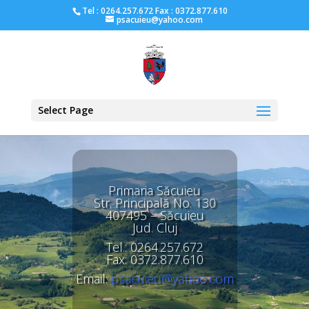
Tel : 0264.257.672 Fax : 0372.877.610
psacuieu@yahoo.com
Select Page
Primaria Săcuieu
Str. Principală No. 130
407495 – Săcuieu
Jud. Cluj
Tel.: 0264.257.672
Fax: 0372.877.610
Email:
psacuieu@yahoo.com